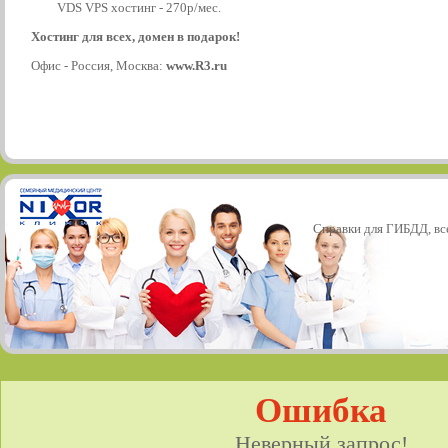
VDS VPS хостинг - 270р/мес.
Хостинг для всех, домен в подарок!
Офис - Россия, Москва:
www.R3.ru
Справки для ГИБДД, все
Ошибка
Неверный запрос!